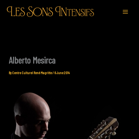
Skip
to
content
Alberto Mesirca
By
Centre Culturel René Magritte
/
6 June 2014