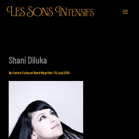
Skip
to
content
Shani Diluka
By
Centre Culturel René Magritte
/
15 July 2015