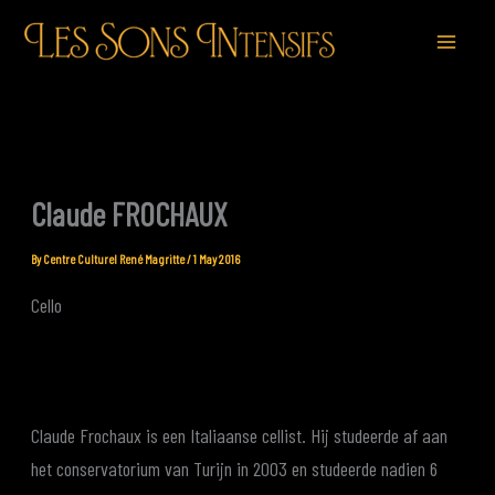
Skip
to
content
Claude FROCHAUX
By
Centre Culturel René Magritte
/
1 May 2016
Cello
Claude Frochaux is een Italiaanse cellist. Hij studeerde af aan
het conservatorium van Turijn in 2003 en studeerde nadien 6