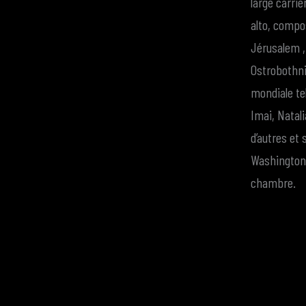
large carriè
alto, compo
Jérusalem ,
Ostrobothni
mondiale te
Imai, Natal
d’autres et 
Washington 
chambre.