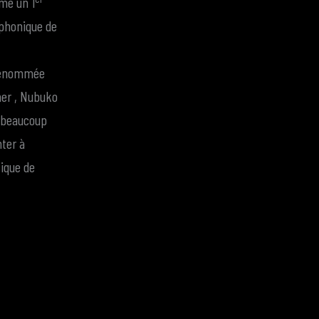
mme un 1
mphonique de
 renommée
her , Nubuko
i beaucoup
nter à
sique de