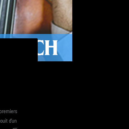
s premiers
ouit d’un
er