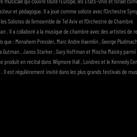
re musicale qui couvre toute l’Europe, les Etats-Unis et Israël co
siteur et pédagogue. Il a joué comme soliste avec l’Orchestre Sy
 les Solistes de l’emsemble de Tel Aviv et l’Orchestre de Chambre
an . Il a collaboré à la musique de chambre avec des artistes de
ls que : Menahem Pressler, Marc Andre Haemlin , George Pludmac
ia Gutman , Janos Starker , Gary Hoffman et Mischa Maisky parm
se produit en récital dans Wigmore Hall , Londres et le Kennedy Ce
. Il est régulièrement invité dans les plus grands festivals de mu