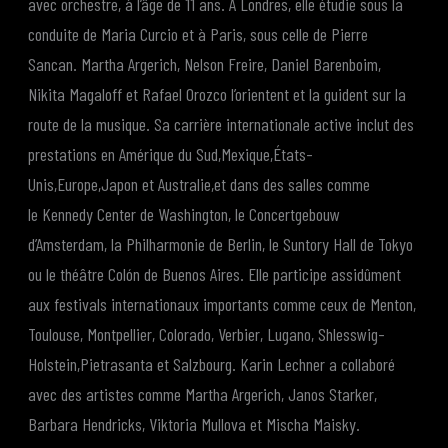
avec orchestre, à l’âge de 11 ans. A Londres, elle étudie sous la
conduite de Maria Curcio et à Paris, sous celle de Pierre
Sancan. Martha Argerich, Nelson Freire, Daniel Barenboim,
Nikita Magaloff et Rafael Orozco l’orientent et la guident sur la
route de la musique. Sa carrière internationale active inclut des
prestations en Amérique du Sud,Mexique,États-
Unis,Europe,Japon et Australie,et dans des salles comme
le Kennedy Center de Washington, le Concertgebouw
d’Amsterdam, la Philharmonie de Berlin, le Suntory Hall de Tokyo
ou le théâtre Colón de Buenos Aires. Elle participe assidûment
aux festivals internationaux importants comme ceux de Menton,
Toulouse, Montpellier, Colorado, Verbier, Lugano, Shlesswig-
Holstein,Pietrasanta et Salzbourg. Karin Lechner a collaboré
avec des artistes comme Martha Argerich, Janos Starker,
Barbara Hendricks, Viktoria Mullova et Mischa Maisky.