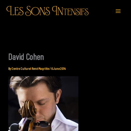
Skip
to
content
David Cohen
By
Centre Culturel René Magritte
/
6 June 2014