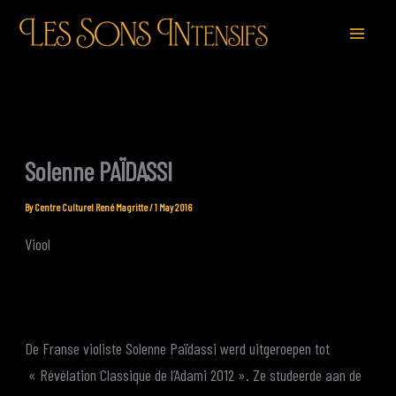
Skip
to
content
Solenne PAÏDASSI
By
Centre Culturel René Magritte
/
1 May 2016
Viool
De Franse violiste Solenne Païdassi werd uitgeroepen tot
« Révélation Classique de l’Adami 2012 ». Ze studeerde aan de