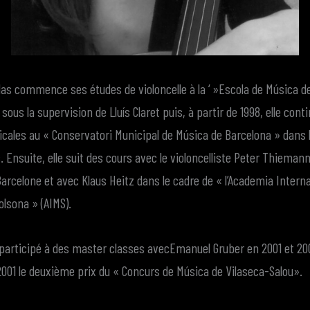
s commence ses études de violoncelle à la ‘ »Escola de Música d
sous la supervision de Lluís Claret puis, à partir de 1998, elle cont
icales au « Conservatori Municipal de Música de Barcelona » dans 
s. Ensuite, elle suit des cours avec le violoncelliste Peter Thiema
Barcelone et avec Klaus Heitz dans le cadre de « l’Academia Interna
olsona » (AIMS).
 participé à des master classes avecEmanuel Gruber en 2001 et 200
001 le deuxième prix du « Concurs de Música de Vilaseca-Salou».