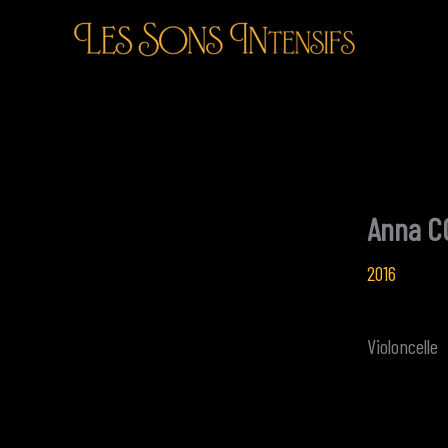
Aller
au
contenu
Anna C
2016
Violoncelle