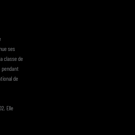
e
inue ses
la classe de
nn pendant
tional de
2. Elle