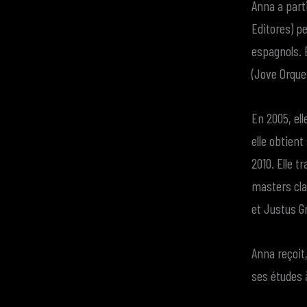
Anna a parti
Editores) p
espagnols. 
(Jove Orque
En 2005, ell
elle obtient
2010. Elle t
masters cla
et Justus Gr
Anna reçoit
ses études a