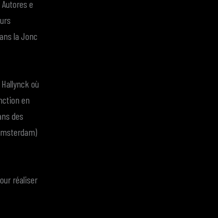
e Autores e
eurs
dans la Jonc
 Hallynck où
inction en
dans des
 Amsterdam)
ur réaliser