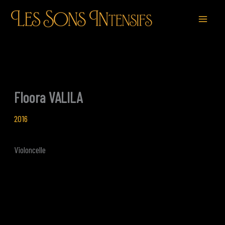
Aller
au
contenu
Floora VALILA
2016
Violoncelle