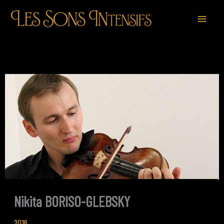
Aller
au
contenu
Nikita BORISO-GLEBSKY
2016